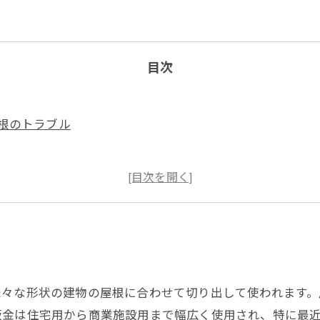
目次
根のトラブル
ス
頼すべき場合
根のリフォームをご検討中ならお見積もり無料のソルリフ
様々な形状の建物の屋根に合わせて切り出して使われます。
板金は住宅用から商業施設用まで幅広く使用され、特に最